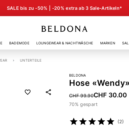
SALE bis zu -50% | -20% extra ab 3 Sale-Artikeln*
IE
BADEMODE
LOUNGEWEAR & NACHTWÄSCHE
MARKEN
SAL
EAR
UNTERTEILE
BELDONA
Hose «Wendy
CHF 30.00
Price reduced from
CHF 99.90
70% gespart
Artikelnummer
227521382
(2)