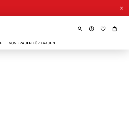
close
search
account_circle
shopping_bag
E
VON FRAUEN FÜR FRAUEN
»
7