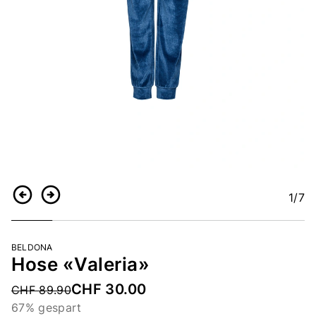
1
/7
Zurück
Weiter
BELDONA
Hose «Valeria»
CHF 30.00
Price reduced from
CHF 89.90
67% gespart