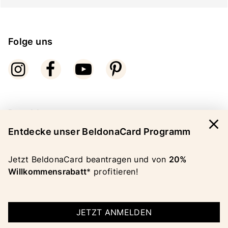
Folge uns
Bezahlarten
close
Entdecke unser BeldonaCard Programm
Jetzt BeldonaCard beantragen und von
20%
Willkommensrabatt
* profitieren!
COPYRIGHT 2026 BELDONA AG
IMPRESSUM
|
AGB
JETZT ANMELDEN
|
DATENSCHUTZ