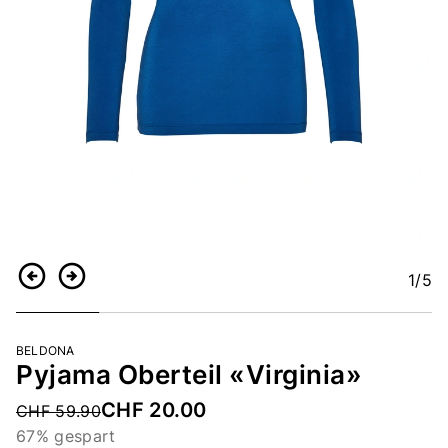
1
/5
Zurück
Weiter
BELDONA
Pyjama Oberteil «Virginia»
CHF 20.00
Price reduced from
CHF 59.90
67% gespart