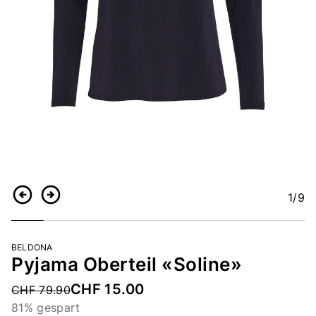
1
/9
Zurück
Weiter
BELDONA
Pyjama Oberteil «Soline»
CHF 15.00
Price reduced from
CHF 79.90
81% gespart