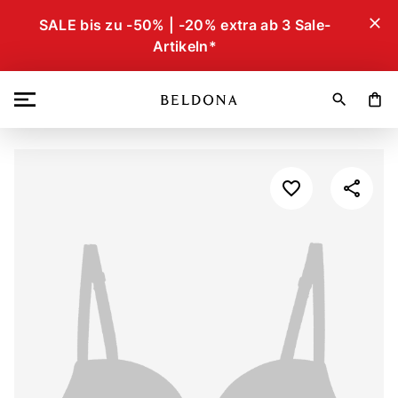
close
SALE bis zu -50% | -20% extra ab 3 Sale-
Artikeln*
search
shopping_bag