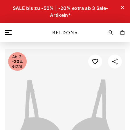
close
SALE bis zu -50% | -20% extra ab 3 Sale-
Artikeln*
search
shopping_bag
Ab 3:
-20%
extra