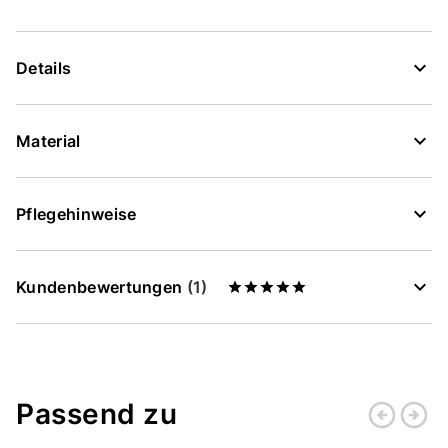
Details
Material
Pflegehinweise
Kundenbewertungen
(1)
Passend zu
arrow_circle_left
arrow_circle_right
Zurück
Weiter