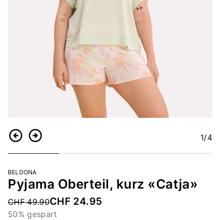
1
/4
Zurück
Weiter
BELDONA
Pyjama Oberteil, kurz «Catja»
CHF 24.95
Price reduced from
CHF 49.90
50% gespart