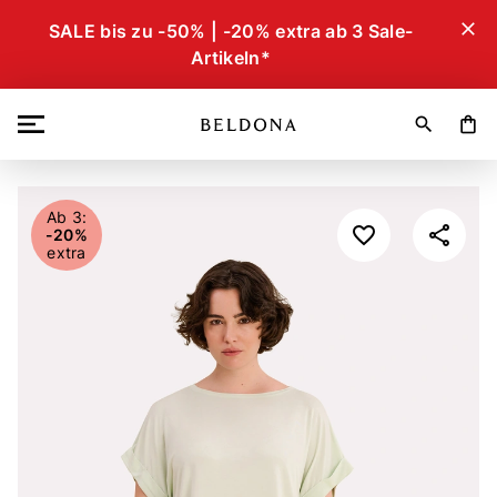
close
SALE bis zu -50% | -20% extra ab 3 Sale-
Artikeln*
search
shopping_bag
Ab 3:
-20%
extra