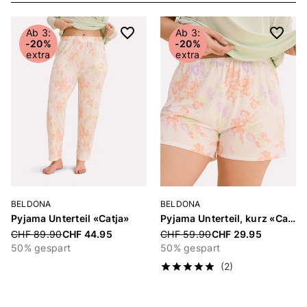
Ab 3:
Ab 3:
-20%
-20%
extra
extra
BELDONA
BELDONA
Pyjama Unterteil «Catja»
Pyjama Unterteil, kurz «Catja»
Price reduced from
Price reduced from
CHF 89.90
CHF 44.95
CHF 59.90
CHF 29.95
50% gespart
50% gespart
(2)