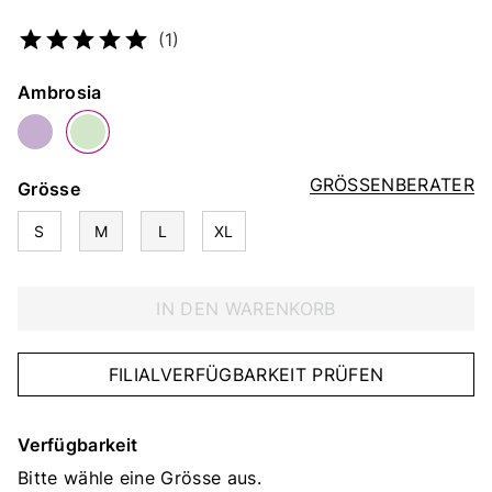
Artikelnummer
5313266170
(1)
Farbe
Ambrosia
GRÖSSENBERATER
Grösse
S
M
L
XL
IN DEN WARENKORB
FILIALVERFÜGBARKEIT PRÜFEN
Verfügbarkeit
Bitte wähle eine Grösse aus.