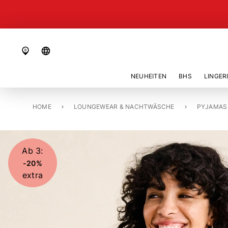
language
NEUHEITEN
BHS
LINGER
HOME
PYJAMA OBERTEIL, KURZ «ANDIA»
LOUNGEWEAR & NACHTWÄSCHE
PYJAMAS
Ab 3:
-20%
extra