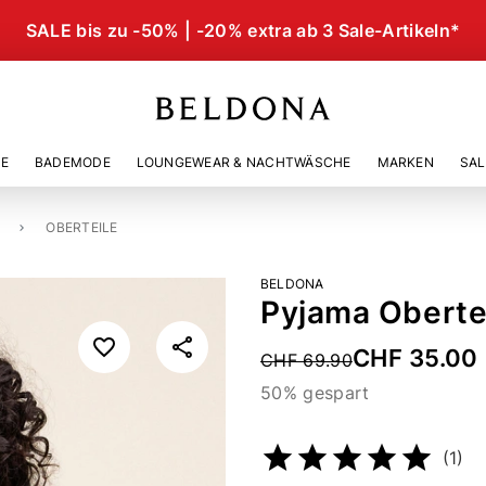
SALE bis zu -50% | -20% extra ab 3 Sale-Artikeln*
IE
BADEMODE
LOUNGEWEAR & NACHTWÄSCHE
MARKEN
SAL
OBERTEILE
BELDONA
Pyjama Obertei
CHF 35.00
Price reduced from
CHF 69.90
50% gespart
Artikelnummer
236585011
(1)