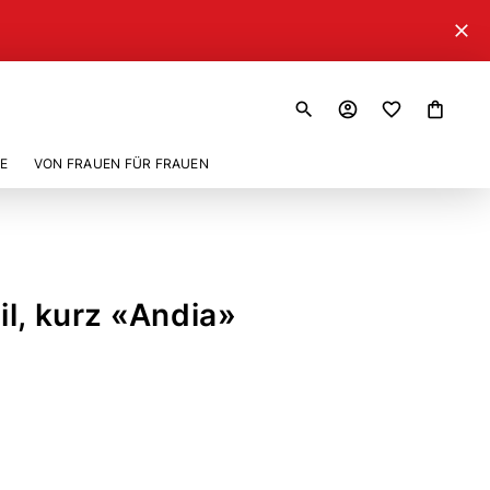
close
search
account_circle
shopping_bag
E
VON FRAUEN FÜR FRAUEN
l, kurz «Andia»
5