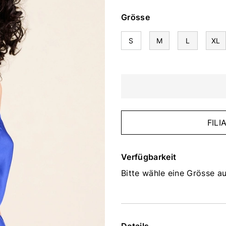
Grösse
S
M
L
XL
FIL
Verfügbarkeit
Bitte wähle eine Grösse au