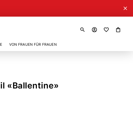
close
search
account_circle
shopping_bag
E
VON FRAUEN FÜR FRAUEN
l «Ballentine»
83