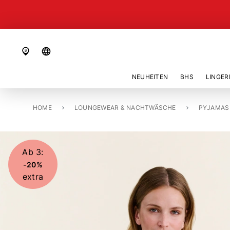
language
NEUHEITEN
BHS
LINGER
HOME
PYJAMA OBERTEIL «BALLENTINE»
LOUNGEWEAR & NACHTWÄSCHE
PYJAMAS
Ab 3:
-20%
extra