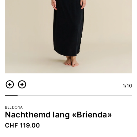
1
/10
Zurück
Weiter
BELDONA
Nachthemd lang «Brienda»
CHF 119.00
Artikelnummer
2254242307