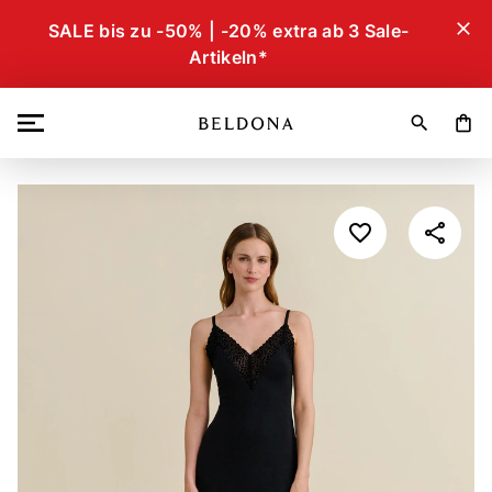
close
SALE bis zu -50% | -20% extra ab 3 Sale-
Artikeln*
search
shopping_bag