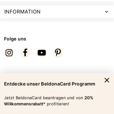
INFORMATION
Folge uns
Bezahlarten
close
Entdecke unser BeldonaCard Programm
Jetzt BeldonaCard beantragen und von
20%
Willkommensrabatt
* profitieren!
COPYRIGHT 2026 BELDONA AG