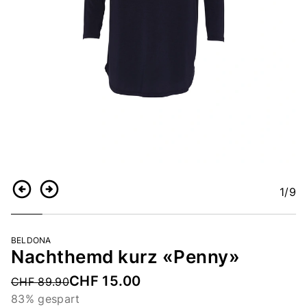
1
/9
Zurück
Weiter
BELDONA
Nachthemd kurz «Penny»
CHF 15.00
Price reduced from
CHF 89.90
83% gespart