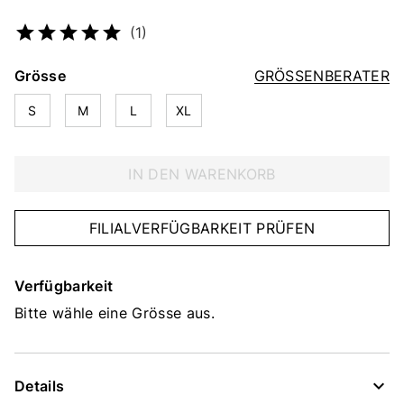
Artikelnummer
2242511363
(1)
Grösse
GRÖSSENBERATER
S
M
L
XL
IN DEN WARENKORB
FILIALVERFÜGBARKEIT PRÜFEN
Verfügbarkeit
Bitte wähle eine Grösse aus.
Details