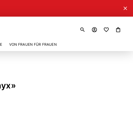
close
search
account_circle
shopping_bag
E
VON FRAUEN FÜR FRAUEN
nyx»
07