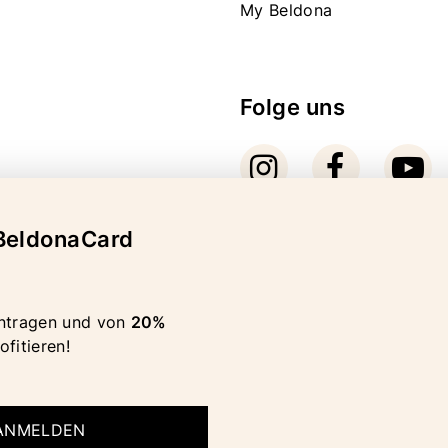
My Beldona
Folge uns
BeldonaCard
Bezahlarten
ntragen und von
20%
ofitieren!
 ANMELDEN