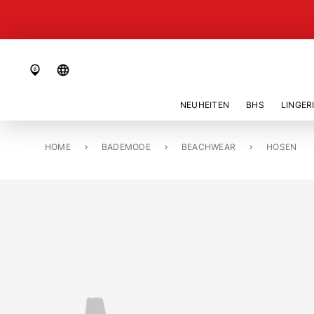
language
NEUHEITEN
BHS
LINGER
HOME
HOSE, LANG «ONYX»
BADEMODE
BEACHWEAR
HOSEN