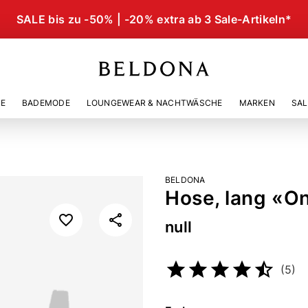
SALE bis zu -50% | -20% extra ab 3 Sale-Artikeln*
IE
BADEMODE
LOUNGEWEAR & NACHTWÄSCHE
MARKEN
SAL
BELDONA
Hose, lang «O
null
Artikelnummer
22100055
(5)