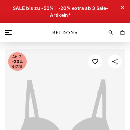
close
SALE bis zu -50% | -20% extra ab 3 Sale-
Artikeln*
search
shopping_bag
Ab 3:
-20%
extra