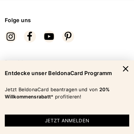
Folge uns
Bezahlarten
close
Entdecke unser BeldonaCard Programm
Jetzt BeldonaCard beantragen und von
20%
Willkommensrabatt
* profitieren!
COPYRIGHT 2026 BELDONA AG
IMPRESSUM
|
AGB
JETZT ANMELDEN
|
DATENSCHUTZ