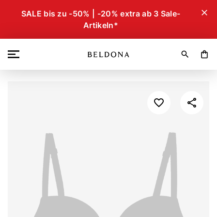
close
SALE bis zu -50% | -20% extra ab 3 Sale-
Artikeln*
search
shopping_bag