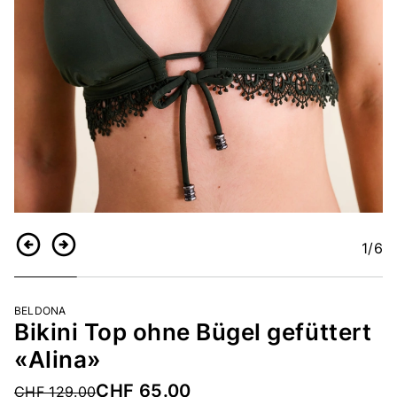
1
/6
Zurück
Weiter
BELDONA
Bikini Top ohne Bügel gefüttert
«Alina»
CHF 65.00
Price reduced from
CHF 129.00