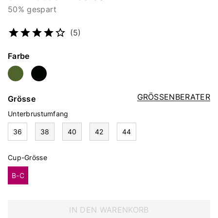
50% gespart
Artikelnummer
2309030403
(5)
Farbe
GRÖSSENBERATER
Grösse
Unterbrustumfang
36
38
40
42
44
Cup-Grösse
B-C
IN DEN WARENKORB