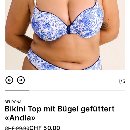
1
/5
Zurück
Weiter
BELDONA
Bikini Top mit Bügel gefüttert
«Andia»
CHF 50.00
Price reduced from
CHF 99.90