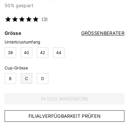
50% gespart
Artikelnummer
2214396419
(3)
Grösse
GRÖSSENBERATER
Unterbrustumfang
38
40
42
44
Cup-Grösse
B
C
D
IN DEN WARENKORB
FILIALVERFÜGBARKEIT PRÜFEN