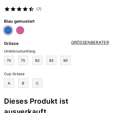
Artikelnummer
4822401530
(7)
Farbe
Blau gemustert
GRÖSSENBERATER
Grösse
Unterbrustumfang
70
75
80
85
90
Cup-Grösse
A
B
C
Dieses Produkt ist
ausverkauft.