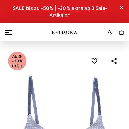
close
SALE bis zu -50% | -20% extra ab 3 Sale-
Artikeln*
search
shopping_bag
Ab 3:
-20%
extra