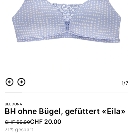
1
/7
Zurück
Weiter
BELDONA
BH ohne Bügel, gefüttert «Eila»
CHF 20.00
Price reduced from
CHF 69.90
71% gespart