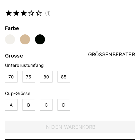
Artikelnummer
2164851203
(1)
Farbe
GRÖSSENBERATER
Grösse
Unterbrustumfang
70
75
80
85
Cup-Grösse
A
B
C
D
IN DEN WARENKORB