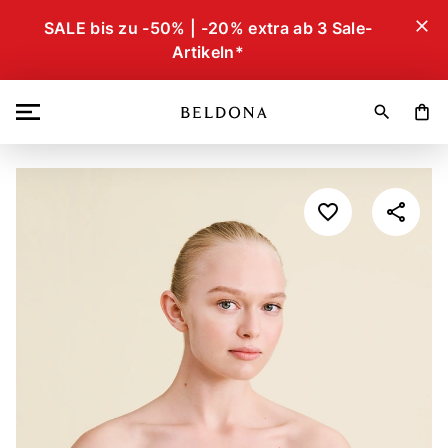
close
SALE bis zu -50% | -20% extra ab 3 Sale-
Artikeln*
search
shopping_bag