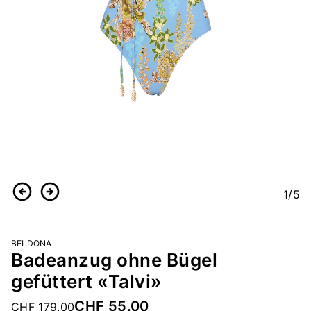
1
/5
Zurück
Weiter
BELDONA
Badeanzug ohne Bügel
gefüttert «Talvi»
CHF 55.00
Price reduced from
CHF 179.00