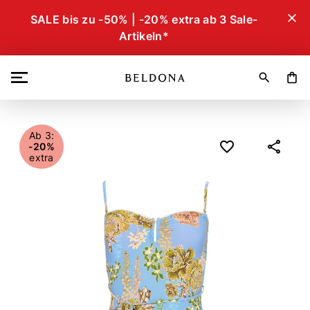
close
SALE bis zu -50% | -20% extra ab 3 Sale-
Artikeln*
search
shopping_bag
Ab 3:
-20%
extra