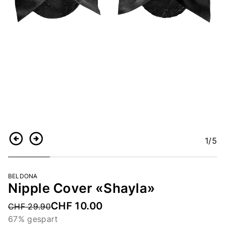
1
/5
Zurück
Weiter
BELDONA
Nipple Cover «Shayla»
CHF 10.00
Price reduced from
CHF 29.90
67% gespart