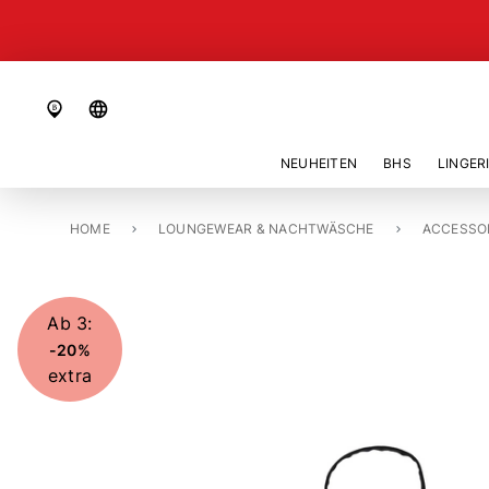
language
NEUHEITEN
BHS
LINGER
HOME
ACCESSOIRES / DIVERSES «WEDA»
LOUNGEWEAR & NACHTWÄSCHE
ACCESSO
Ab 3:
-20%
extra