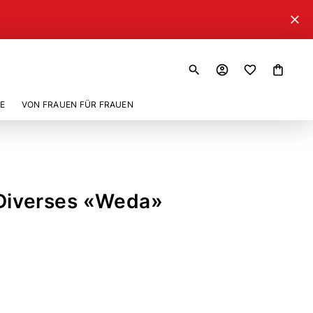
close
search
account_circle
shopping_bag
E
VON FRAUEN FÜR FRAUEN
 Diverses «Weda»
2