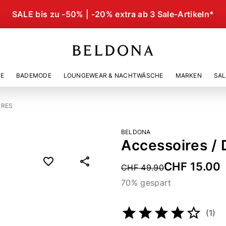
SALE bis zu -50% | -20% extra ab 3 Sale-Artikeln*
IE
BADEMODE
LOUNGEWEAR & NACHTWÄSCHE
MARKEN
SAL
IRES
BELDONA
Accessoires /
CHF 15.00
Price reduced from
CHF 49.90
70% gespart
Artikelnummer
476256716
(1)