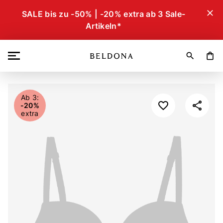
close
SALE bis zu -50% | -20% extra ab 3 Sale-
Artikeln*
search
shopping_bag
Ab 3:
-20%
extra