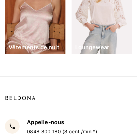
Vêtements de nuit
Loungewear
Appelle-nous
local_phone
0848 800 180
(8 cent./min.*)