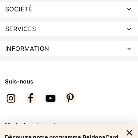
SOCIÉTÉ
SERVICES
INFORMATION
Suis-nous
Mode de paiement
close
Découvre notre programme BeldonaCard