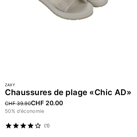
ZAXY
Chaussures de plage «Chic AD»
CHF 20.00
Price reduced from
CHF 39.90
50% d’économie
Numéro d’article
5331550714
(1)