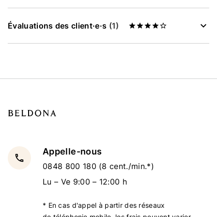
Évaluations des client·e·s
(1)
Appelle-nous
local_phone
0848 800 180
(8 cent./min.*)
Lu – Ve 9:00 – 12:00 h
* En cas d'appel à partir des réseaux
de téléphonie mobile, les frais peuvent varier.