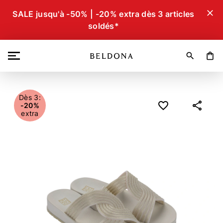
close
SALE jusqu'à -50% | -20% extra dès 3 articles
soldés*
search
shopping_bag
Dès 3:
-20%
extra