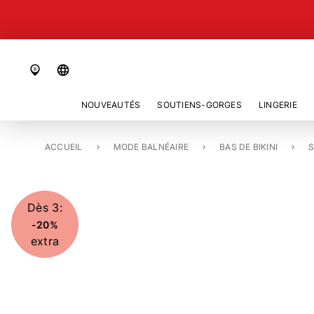
language
NOUVEAUTÉS
SOUTIENS-GORGES
LINGERIE
ACCUEIL
SLIP DE BIKINI RÉGULIER «SHIMMERING SOLIDS»
MODE BALNÉAIRE
BAS DE BIKINI
S
Dès 3:
-20%
extra