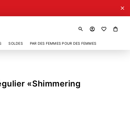
close
search
account_circle
shopping_bag
S
SOLDES
PAR DES FEMMES POUR DES FEMMES
 régulier «Shimmering
467