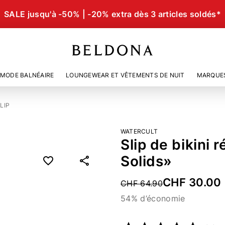
SALE jusqu'à -50% | -20% extra dès 3 articles soldés*
MODE BALNÉAIRE
LOUNGEWEAR ET VÊTEMENTS DE NUIT
MARQUE
LIP
WATERCULT
Slip de bikini
Solids»
CHF 30.00
Price reduced from
CHF 64.90
54% d’économie
Numéro d’article
2151678