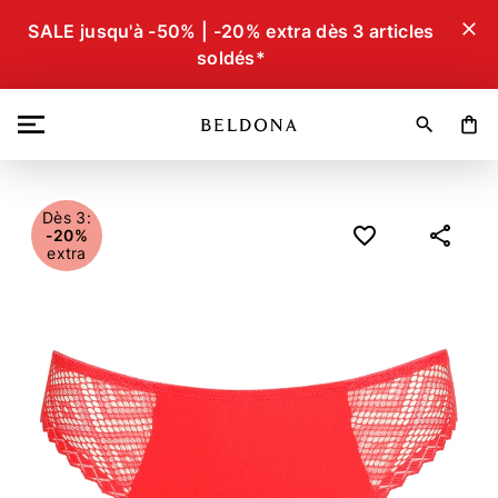
close
SALE jusqu'à -50% | -20% extra dès 3 articles
soldés*
search
shopping_bag
Dès 3:
-20%
extra