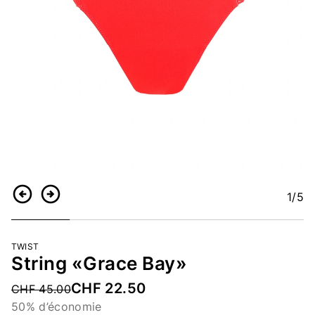
1
/5
Retour
Continuer
TWIST
String «Grace Bay»
CHF 22.50
Price reduced from
CHF 45.00
50% d’économie