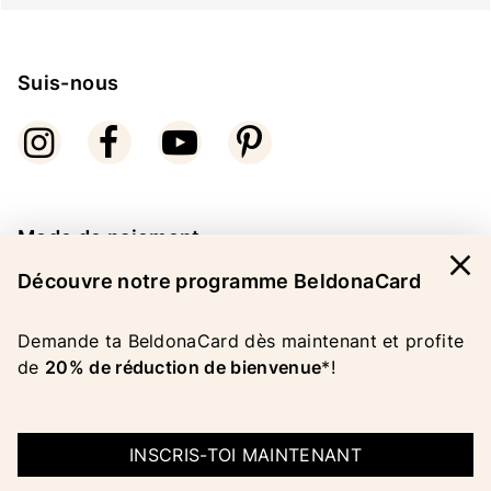
Suis-nous
Mode de paiement
close
Découvre notre programme BeldonaCard
Demande ta BeldonaCard dès maintenant et profite
de
20% de réduction de bienvenue
*!
COPYRIGHT 2026 BELDONA AG
MENTIONS LEGALES
|
CGV
|
PROTECTION DES
INSCRIS-TOI MAINTENANT
DONNEES