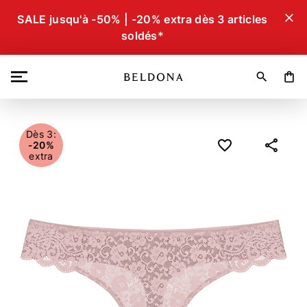
close
SALE jusqu'à -50% | -20% extra dès 3 articles
soldés*
search
shopping_bag
Dès 3:
-20%
extra