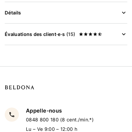
Détails
Évaluations des client·e·s
(15)
Appelle-nous
local_phone
0848 800 180
(8 cent./min.*)
Lu – Ve 9:00 – 12:00 h