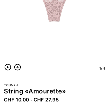
1
/4
Retour
Continuer
TRIUMPH
String «Amourette»
CHF 10.00
CHF 27.95
-
Numéro d’article
2478834179