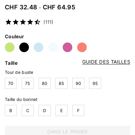
CHF 32.48
CHF 64.95
-
Numéro d’article
2458452483
(111)
Couleur
GUIDE DES TAILLES
Taille
Tour de buste
70
75
80
85
90
95
Taille du bonnet
B
C
D
E
F
DANS LE PANIER