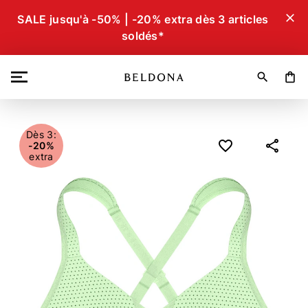
close
SALE jusqu'à -50% | -20% extra dès 3 articles
soldés*
search
shopping_bag
Dès 3:
-20%
extra