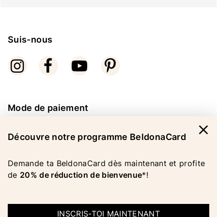
Suis-nous
Mode de paiement
close
Découvre notre programme BeldonaCard
Demande ta BeldonaCard dès maintenant et profite
de
20% de réduction de bienvenue
*!
COPYRIGHT 2026 BELDONA AG
MENTIONS LEGALES
|
CGV
|
PROTECTION DES
DONNEES
INSCRIS-TOI MAINTENANT