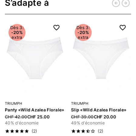
S’adapte à
arrow_circle_left
arrow_circle_right
Retour
Conti
Dès 3:
Dès 3:
-20%
-20%
extra
extra
TRIUMPH
TRIUMPH
Panty «Wild Azalea Florale»
Slip «Wild Azalea Florale»
Price reduced from
Price reduced from
CHF 42.00
CHF 25.00
CHF 39.00
CHF 20.00
40% d’économie
49% d’économie
(2)
(2)