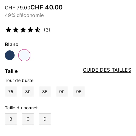
CHF 40.00
Price reduced from
CHF 79.00
49% d’économie
Numéro d’article
5101060602
(3)
Couleur
Blanc
GUIDE DES TAILLES
Taille
Tour de buste
75
80
85
90
95
Taille du bonnet
B
C
D