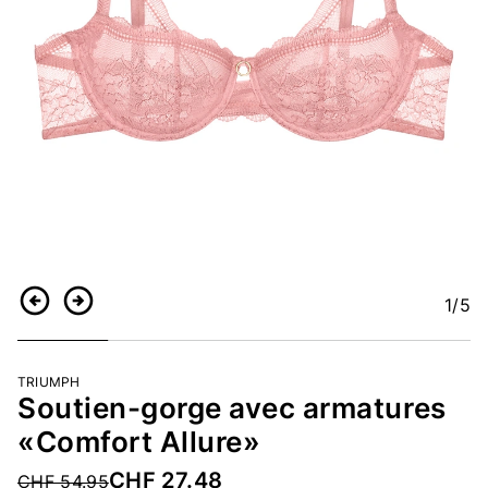
1
/5
Retour
Continuer
TRIUMPH
Soutien-gorge avec armatures
«Comfort Allure»
CHF 27.48
Price reduced from
CHF 54.95