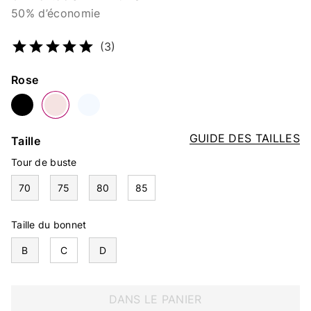
50% d’économie
Numéro d’article
5346886138
(3)
Couleur
Rose
GUIDE DES TAILLES
Taille
Tour de buste
70
75
80
85
Taille du bonnet
B
C
D
DANS LE PANIER