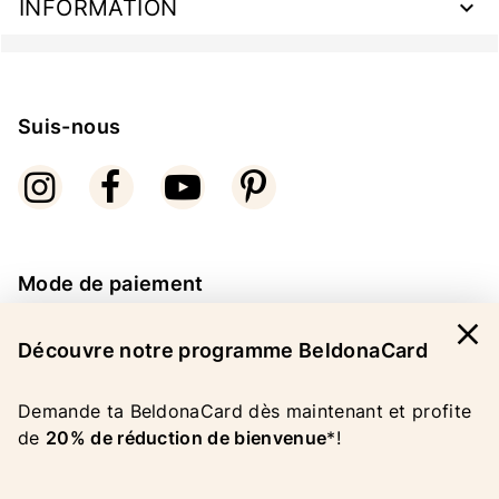
INFORMATION
Suis-nous
Mode de paiement
close
Découvre notre programme BeldonaCard
Demande ta BeldonaCard dès maintenant et profite
de
20% de réduction de bienvenue
*!
COPYRIGHT 2026 BELDONA AG