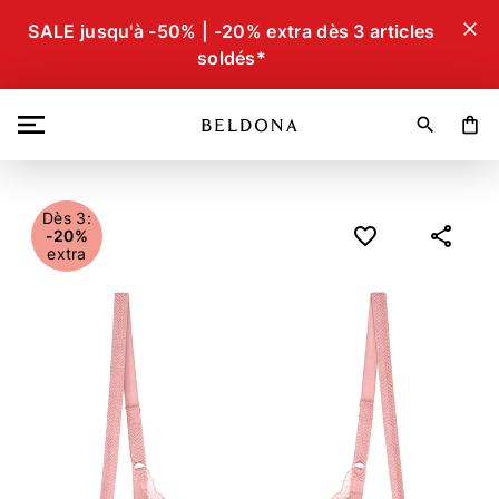
close
SALE jusqu'à -50% | -20% extra dès 3 articles
soldés*
search
shopping_bag
Dès 3:
-20%
extra