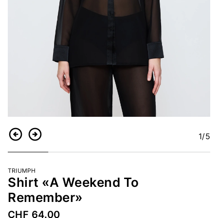
1
/5
Retour
Continuer
TRIUMPH
Shirt «A Weekend To
Remember»
CHF 64.00