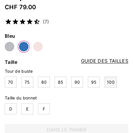
CHF 79.00
Numéro d’article
5096276474
(7)
Couleur
Bleu
GUIDE DES TAILLES
Taille
Tour de buste
70
75
80
85
90
95
100
Taille du bonnet
D
E
F
DANS LE PANIER