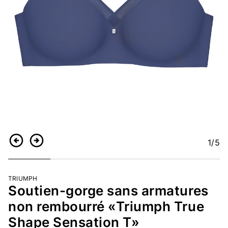
1
/5
Retour
Continuer
TRIUMPH
Soutien-gorge sans armatures
non rembourré «Triumph True
Shape Sensation T»