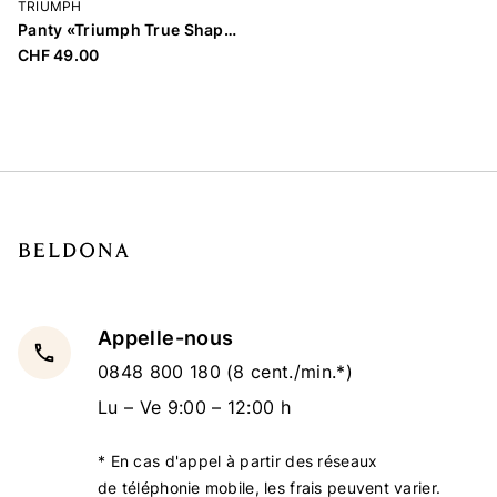
TRIUMPH
Panty «Triumph True Shape Sensation T»
CHF 49.00
Appelle-nous
local_phone
0848 800 180
(8 cent./min.*)
Lu – Ve 9:00 – 12:00 h
* En cas d'appel à partir des réseaux
de téléphonie mobile, les frais peuvent varier.