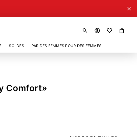
close
search
account_circle
shopping_bag
S
SOLDES
PAR DES FEMMES POUR DES FEMMES
y Comfort»
210