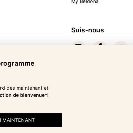
My Beldona
Suis-nous
 programme
Mode de paiement
d dès maintenant et
ction de bienvenue
*!
OI MAINTENANT
MENTION