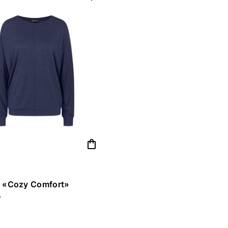
shopping_bag
r «Cozy Comfort»
0