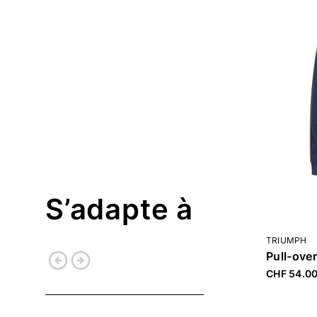
S’adapte à
TRIUMPH
arrow_circle_left
arrow_circle_right
Pull-ove
CHF 54.0
Retour
Continuer