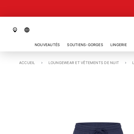
language
NOUVEAUTÉS
SOUTIENS-GORGES
LINGERIE
ACCUEIL
PANTALON «COZY COMFORT»
LOUNGEWEAR ET VÊTEMENTS DE NUIT