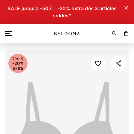
close
SALE jusqu'à -50% | -20% extra dès 3 articles
soldés*
search
shopping_bag
Dès 3:
-20%
extra