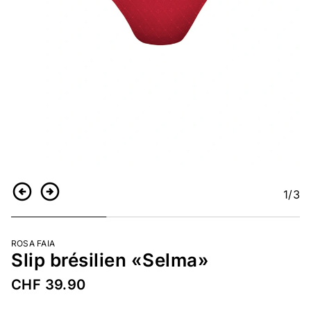
1
/3
Retour
Continuer
ROSA FAIA
Slip brésilien «Selma»
CHF 39.90
Numéro d’article
5203231226