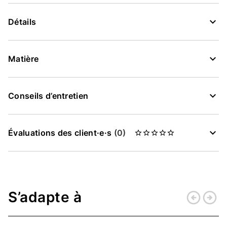
Détails
Matière
Conseils d’entretien
Évaluations des client·e·s
(0)
S’adapte à
arrow_circle_left
arrow_circle_right
Retour
Conti