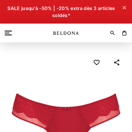
close
SALE jusqu'à -50% | -20% extra dès 3 articles
soldés*
search
shopping_bag