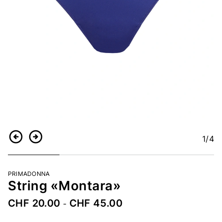
1
/4
Retour
Continuer
PRIMADONNA
String «Montara»
CHF 20.00
CHF 45.00
-
Numéro d’article
2509898243