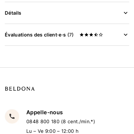
Détails
Évaluations des client·e·s
(7)
Appelle-nous
local_phone
0848 800 180
(8 cent./min.*)
Lu – Ve 9:00 – 12:00 h