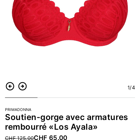
1
/4
Retour
Continuer
PRIMADONNA
Soutien-gorge avec armatures
rembourré «Los Ayala»
CHF 65.00
Price reduced from
CHF 125.00