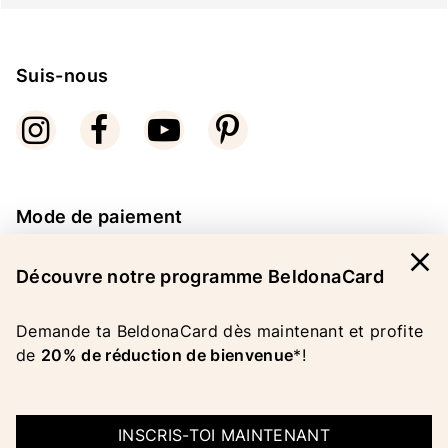
Suis-nous
Mode de paiement
close
Découvre notre programme BeldonaCard
Demande ta BeldonaCard dès maintenant et profite
de
20% de réduction de bienvenue
*!
COPYRIGHT 2026 BELDONA AG
MENTIONS LEGALES
|
CGV
|
PROTECTION DES
DONNEES
INSCRIS-TOI MAINTENANT