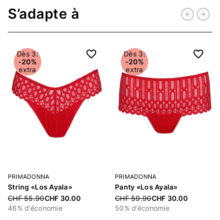
S’adapte à
arrow_circle_left
arrow_circle_right
Retour
Conti
Dès 3:
Dès 3:
-20%
-20%
extra
extra
PRIMADONNA
PRIMADONNA
String «Los Ayala»
Panty «Los Ayala»
Price reduced from
Price reduced from
CHF 55.90
CHF 30.00
CHF 59.90
CHF 30.00
46% d’économie
50% d’économie