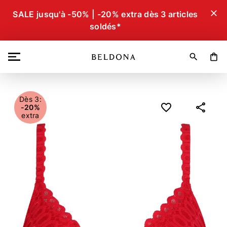
close
SALE jusqu'à -50% | -20% extra dès 3 articles
soldés*
search
shopping_bag
Dès 3:
-20%
extra