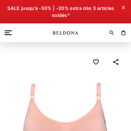
close
SALE jusqu'à -50% | -20% extra dès 3 articles
soldés*
search
shopping_bag