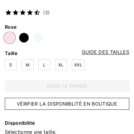
Numéro d’article
4427284986
(3)
Couleur
Rose
GUIDE DES TAILLES
Taille
S
M
L
XL
XXL
DANS LE PANIER
VÉRIFIER LA DISPONIBILITÉ EN BOUTIQUE
Disponibilité
Sélectionne une taille.