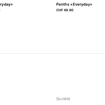
eryday»
Panths «Everyday»
0
CHF 49.90
Société