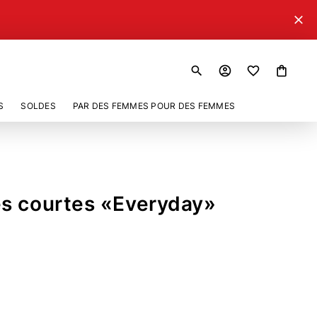
close
search
account_circle
shopping_bag
S
SOLDES
PAR DES FEMMES POUR DES FEMMES
s courtes «Everyday»
162