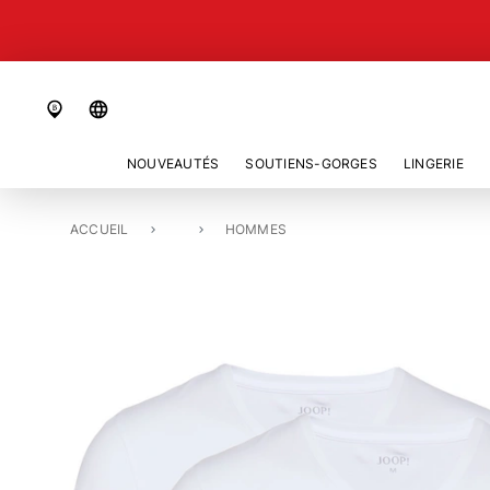
language
NOUVEAUTÉS
SOUTIENS-GORGES
LINGERIE
ACCUEIL
HAUT À MANCHES COURTES «EVERYDAY»
HOMMES