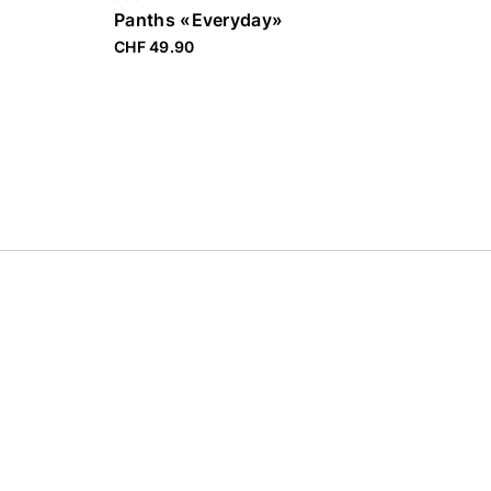
Panths «Everyday»
Pan
CHF 49.90
CHF