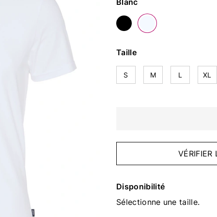
Couleur
Blanc
Taille
S
M
L
XL
VÉRIFIER
Disponibilité
Sélectionne une taille.