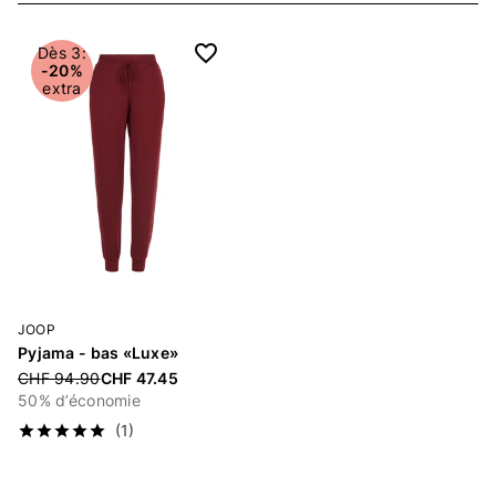
Dès 3:
-20%
extra
JOOP
Pyjama - bas «Luxe»
Price reduced from
CHF 94.90
CHF 47.45
50% d’économie
(1)