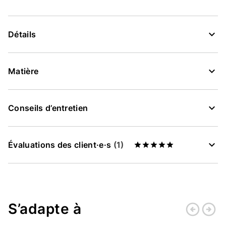
Détails
Matière
Conseils d’entretien
Évaluations des client·e·s
(1)
S’adapte à
arrow_circle_left
arrow_circle_right
Retour
Conti