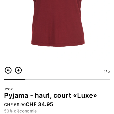
1
/5
Retour
Continuer
JOOP
Pyjama - haut, court «Luxe»
CHF 34.95
Price reduced from
CHF 69.90
50% d’économie