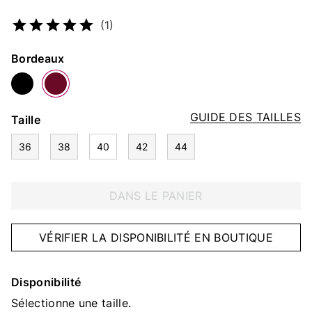
Numéro d’article
5110497786
(1)
Couleur
Bordeaux
GUIDE DES TAILLES
Taille
36
38
40
42
44
DANS LE PANIER
VÉRIFIER LA DISPONIBILITÉ EN BOUTIQUE
Disponibilité
Sélectionne une taille.