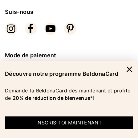
Suis-nous
Mode de paiement
close
Découvre notre programme BeldonaCard
Demande ta BeldonaCard dès maintenant et profite
de
20% de réduction de bienvenue
*!
COPYRIGHT 2026 BELDONA AG
MENTIONS LEGALES
|
CGV
|
PROTECTION DES
DONNEES
INSCRIS-TOI MAINTENANT