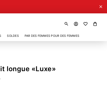
close
search
account_circle
shopping_bag
S
SOLDES
PAR DES FEMMES POUR DES FEMMES
it longue «Luxe»
0
034