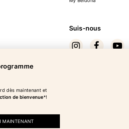
My Beldona
Suis-nous
 programme
Mode de paiement
d dès maintenant et
ction de bienvenue
*!
OI MAINTENANT
MENTION