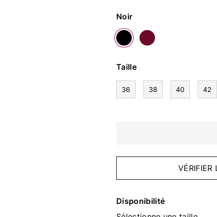
Couleur
Noir
Taille
36
38
40
42
VÉRIFIER
Disponibilité
Sélectionne une taille.