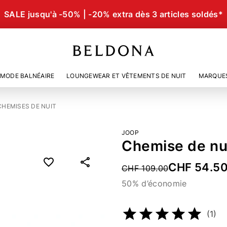
SALE jusqu'à -50% | -20% extra dès 3 articles soldés*
MODE BALNÉAIRE
LOUNGEWEAR ET VÊTEMENTS DE NUIT
MARQUE
CHEMISES DE NUIT
JOOP
Chemise de nu
CHF 54.5
Price reduced from
CHF 109.00
50% d’économie
Numéro d’article
5110039
(1)