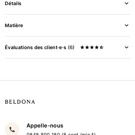
Détails
Matière
Évaluations des client·e·s
(6)
Appelle-nous
local_phone
0848 800 180
(8 cent./min.*)