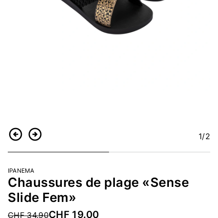
1
/2
Retour
Continuer
IPANEMA
Chaussures de plage «Sense
Slide Fem»
CHF 19.00
Price reduced from
CHF 34.90