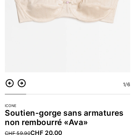
1
/6
Retour
Continuer
ICONE
Soutien-gorge sans armatures
non rembourré «Ava»
CHF 20.00
Price reduced from
CHF 59.90