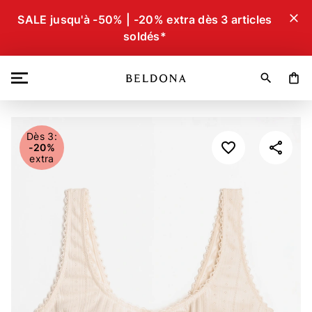
close
SALE jusqu'à -50% | -20% extra dès 3 articles
soldés*
search
shopping_bag
Dès 3:
-20%
extra