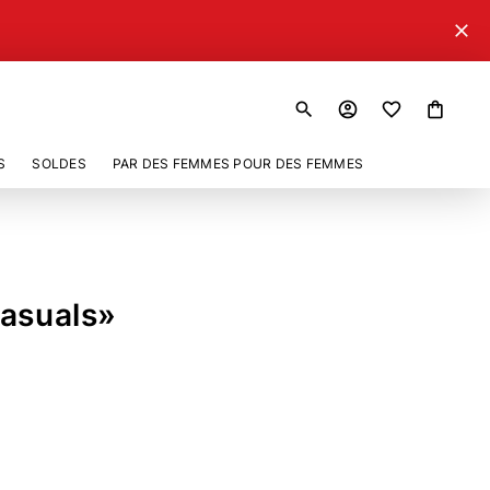
close
search
account_circle
shopping_bag
S
SOLDES
PAR DES FEMMES POUR DES FEMMES
Casuals»
235