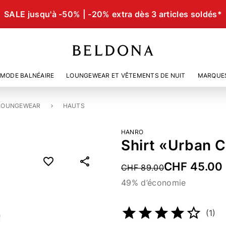
SALE jusqu'à -50% | -20% extra dès 3 articles soldés*
MODE BALNÉAIRE
LOUNGEWEAR ET VÊTEMENTS DE NUIT
MARQUE
LOUNGEWEAR
HAUTS
HANRO
Shirt «Urban 
CHF 45.00
Price reduced from
CHF 89.00
49% d’économie
Numéro d’article
2106655
(1)