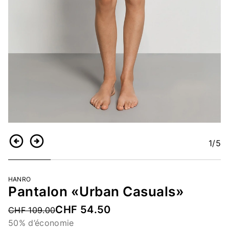
1
/5
Retour
Continuer
HANRO
Pantalon «Urban Casuals»
CHF 54.50
Price reduced from
CHF 109.00
50% d’économie