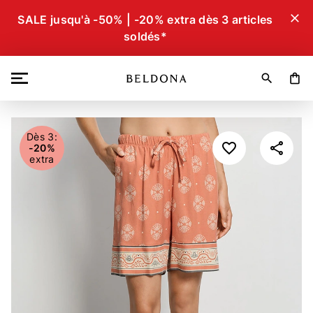
close
SALE jusqu'à -50% | -20% extra dès 3 articles
soldés*
search
shopping_bag
Dès 3:
-20%
extra