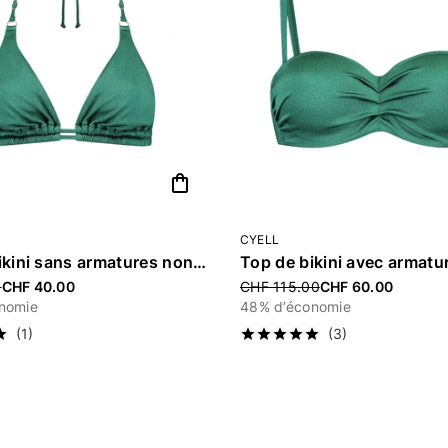
shopping_bag
CYELL
Top de bikini sans armatures non rembourré «Treasure Green»
ced from
Price reduced from
0
CHF 40.00
CHF 115.00
CHF 60.00
nomie
48% d’économie
(1)
(3)