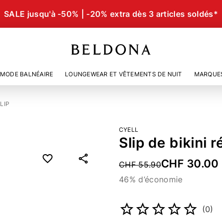
SALE jusqu'à -50% | -20% extra dès 3 articles soldés*
MODE BALNÉAIRE
LOUNGEWEAR ET VÊTEMENTS DE NUIT
MARQUE
LIP
CYELL
Slip de bikini 
CHF 30.00
Price reduced from
CHF 55.90
46% d’économie
Numéro d’article
4555080
(0)