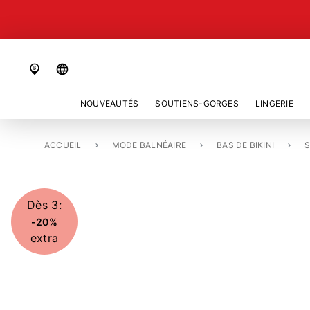
language
NOUVEAUTÉS
SOUTIENS-GORGES
LINGERIE
ACCUEIL
SLIP DE BIKINI RÉGULIER «TREASURE GREEN»
MODE BALNÉAIRE
BAS DE BIKINI
S
Dès 3:
-20%
extra