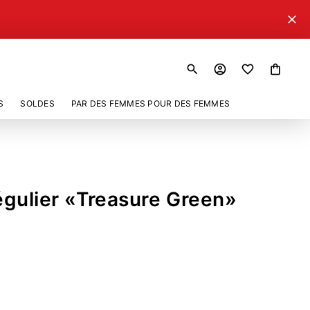
close
search
account_circle
shopping_bag
S
SOLDES
PAR DES FEMMES POUR DES FEMMES
régulier «Treasure Green»
186