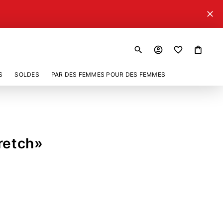
close
search
account_circle
shopping_bag
S
SOLDES
PAR DES FEMMES POUR DES FEMMES
retch»
394