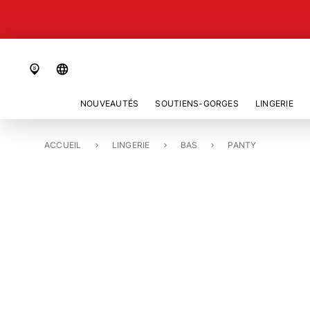
language
NOUVEAUTÉS
SOUTIENS-GORGES
LINGERIE
ACCUEIL
PANTY «SOFT STRETCH»
LINGERIE
BAS
PANTY