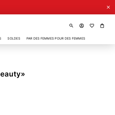
close
search
account_circle
shopping_bag
S
SOLDES
PAR DES FEMMES POUR DES FEMMES
Beauty»
706