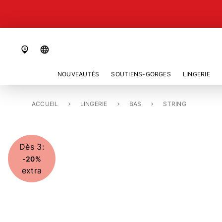
language
NOUVEAUTÉS
SOUTIENS-GORGES
LINGERIE
ACCUEIL
STRING «COZY BEAUTY»
LINGERIE
BAS
STRING
Dès 3:
-20%
extra