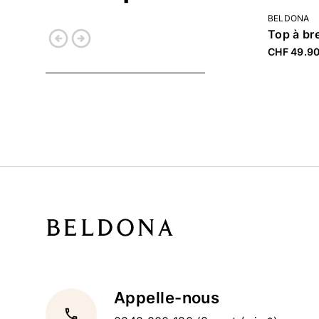
BELDONA
arrow_circle_left
arrow_circle_right
CHF 49.9
Retour
Continuer
Appelle-nous
local_phone