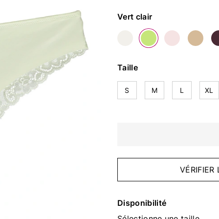
Couleur
Vert clair
Taille
S
M
L
XL
VÉRIFIER
Disponibilité
Sélectionne une taille.