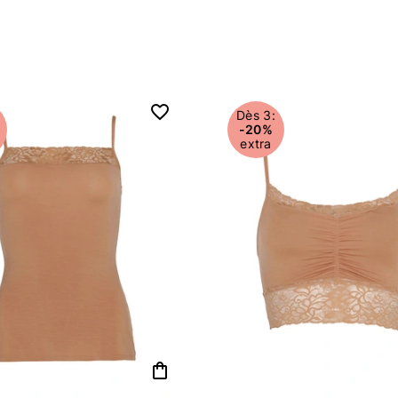
Dès 3:
-20%
extra
shopping_bag