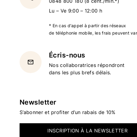
0848 800 180
(8 cent./min.*)
Lu – Ve 9:00 – 12:00 h
* En cas d'appel à partir des réseaux
de téléphonie mobile, les frais peuvent var
Écris-nous
email
Nos collaboratrices répondront
dans les plus brefs délais.
Newsletter
S’abonner et profiter d’un rabais de 10%
INSCRIPTION À LA NEWSLETTER