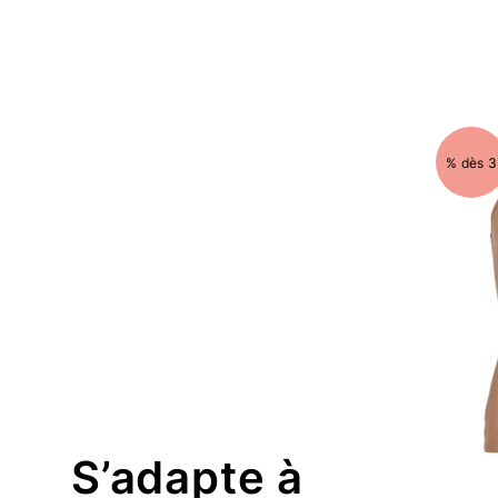
% dès 3
S’adapte à