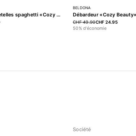
BELDONA
Top à bretelles spaghetti «Cozy Beauty»
Débardeur «Cozy Beauty
Price reduced from
0
CHF 49.90
CHF 24.95
50% d’économie
Société