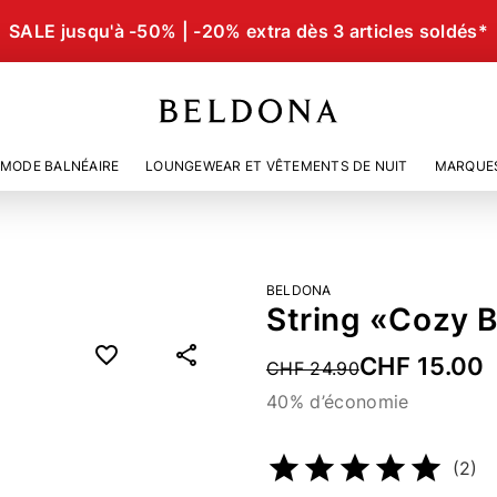
SALE jusqu'à -50% | -20% extra dès 3 articles soldés*
MODE BALNÉAIRE
LOUNGEWEAR ET VÊTEMENTS DE NUIT
MARQUE
BELDONA
String «Cozy 
CHF 15.00
Price reduced from
CHF 24.90
40% d’économie
Numéro d’article
4690739
(2)