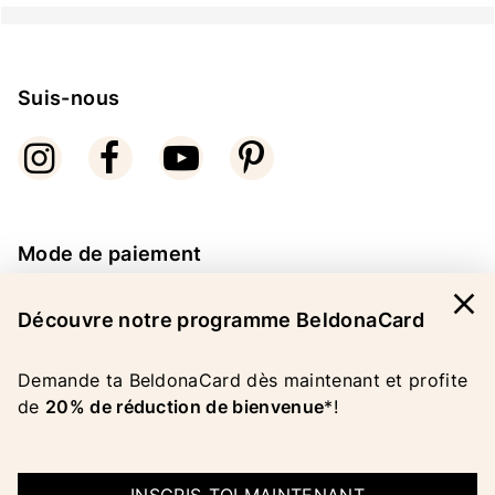
Suis-nous
Mode de paiement
close
Découvre notre programme BeldonaCard
Demande ta BeldonaCard dès maintenant et profite
de
20% de réduction de bienvenue
*!
COPYRIGHT 2026 BELDONA AG
MENTIONS LEGALES
|
CGV
|
PROTECTION DES