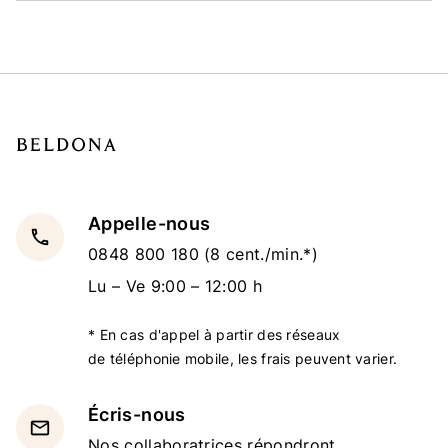
Appelle-nous
local_phone
0848 800 180
(8 cent./min.*)
Lu – Ve 9:00 – 12:00 h
* En cas d'appel à partir des réseaux
de téléphonie mobile, les frais peuvent varier.
Écris-nous
email
Nos collaboratrices répondront