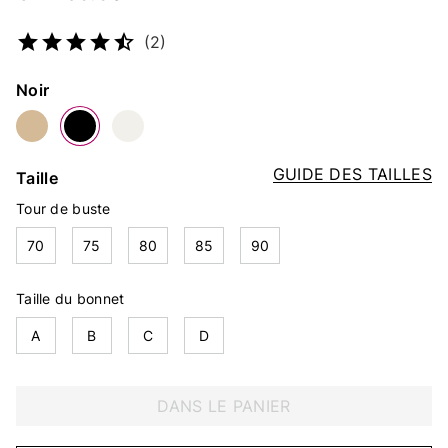
Numéro d’article
5289935354
(2)
Couleur
Noir
GUIDE DES TAILLES
Taille
Tour de buste
70
75
80
85
90
Taille du bonnet
A
B
C
D
DANS LE PANIER